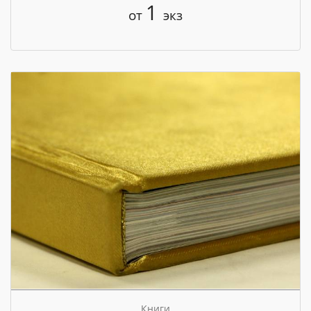
1
от
экз
Книги