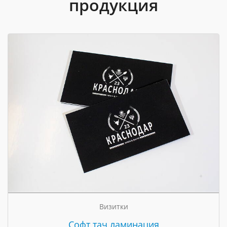
продукция
Визитки
Cофт тач ламинация