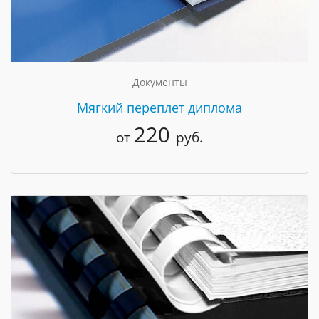
Документы
Мягкий переплет диплома
220
от
руб.