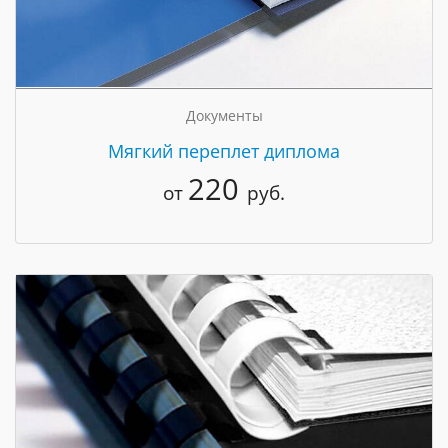
Документы
Мягкий переплет диплома
220
от
руб.