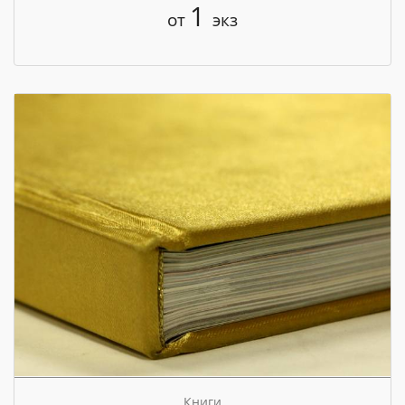
1
от
экз
Книги