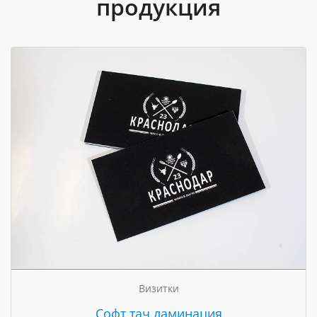
продукция
Визитки
Cофт тач ламинация