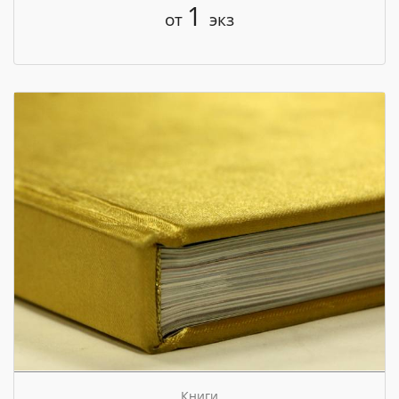
1
от
экз
Книги