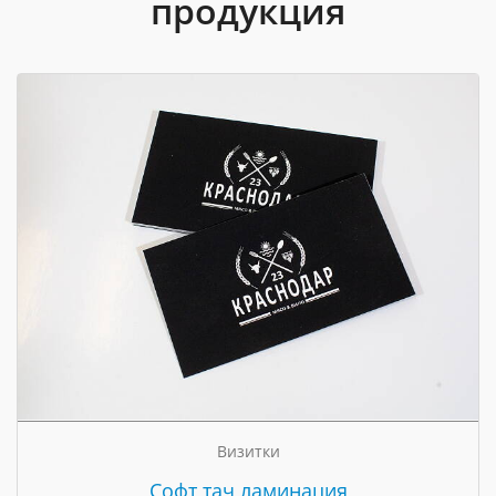
продукция
Визитки
Cофт тач ламинация