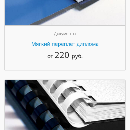
Документы
Мягкий переплет диплома
220
от
руб.