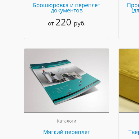
Брошюровка и переплет
Про
документов
(д
220
от
руб.
Каталоги
Мягкий переплет
Тве