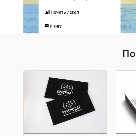
Печать лекал
Книги
По