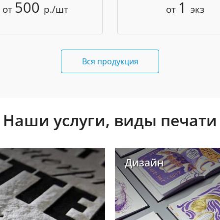
500
1
от
р./шт
от
экз
Вся продукция
Наши услуги, виды печати
Дизайн