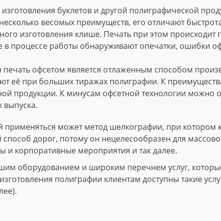
изготовления буклетов и другой полиграфической проду
несколько весомых преимуществ, его отличают быстрота
ного изготовления клише. Печать при этом происходит
е в процессе работы обнаруживают опечатки, ошибки о
 печать офсетом является отлаженным способом произво
т её при больших тиражах полиграфии. К преимущества
ной продукции. К минусам офсетной технологии можно о
 выпуска.
 применяться может метод шелкографии, при котором 
й способ дорог, потому он нецелесообразен для массово
ы и корпоративные мероприятия и так далее.
шим оборудованием и широким перечнем услуг, которые 
зготовления полиграфии клиентам доступны такие услуги
лее).