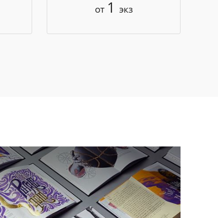
1
от
экз