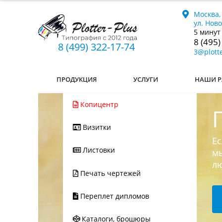
Москва,
ул. Нов
5 минут
8 (495)
8 (499) 322-17-74
3@plotte
ПРОДУКЦИЯ
УСЛУГИ
НАШИ Р
Копицентр
Визитки
Ес
Листовки
мы
л
Печать чертежей
Переплет дипломов
Каталоги, брошюры