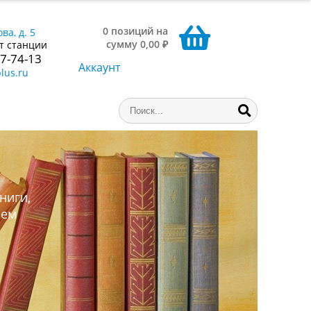
0 позиций на
ва, д. 5
сумму 0,00 ₽
т станции
77-74-13
Аккаунт
lus.ru
ниги,
аем