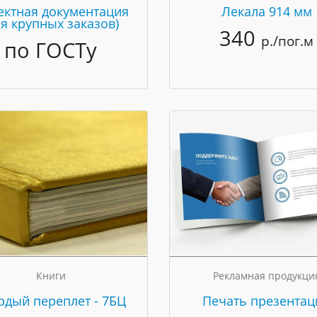
ектная документация
Лекала 914 мм
ля крупных заказов)
340
р./пог.м
по ГОСТу
Книги
Рекламная продукци
рдый переплет - 7БЦ
Печать презентац