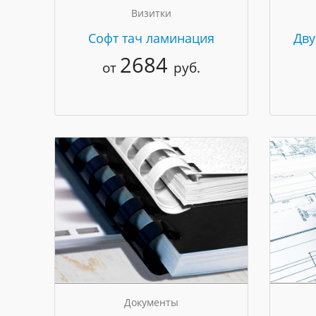
Визитки
Cофт тач ламинация
Дву
2684
от
руб.
Документы