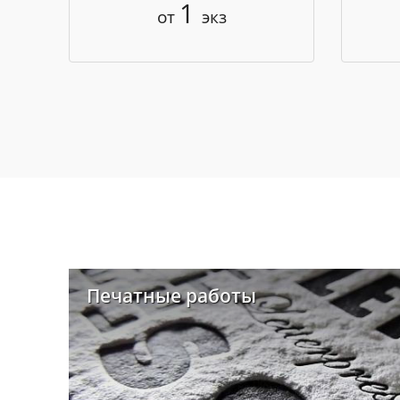
1
от
экз
Печатные работы