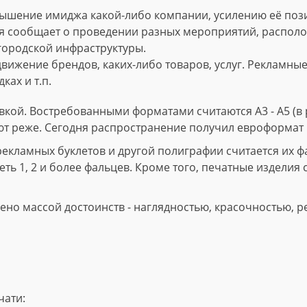
ышение имиджа какой-либо компании, усилению её пози
 сообщает о проведении разных мероприятий, расположе
городской инфраструктуры.
вижение брендов, каких-либо товаров, услуг. Рекламны
ках и т.п.
кой. Востребованными форматами считаются А3 - А5 (в р
ют реже. Сегодня распространение получил евроформат 
ламных буклетов и другой полиграфии считается их фал
ть 1, 2 и более фальцев. Кроме того, печатные изделия 
но массой достоинств - наглядностью, красочностью, р
чати: