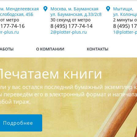
 м. Менделеевская
Москва, м. Бауманская
Мытищи,
ослободская, 45Б
ул. Бауманская, д.33/2с8
ул. Колонцо
 от метро
30 секунд от метро
2 минуты о
 177-74-16
8 (495) 177-74-14
8 (495) 1
r-plus.ru
2@plotter-plus.ru
1@plotter-p
АБОТЫ
О КОМПАНИИ
КОНТАКТЫ
Печатаем книги
ли у вас остался последний бумажный экземпляр к
 переведём его в электронный формат и напечат
юбой тираж.
Подробнее