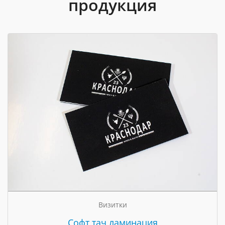
продукция
Визитки
Cофт тач ламинация