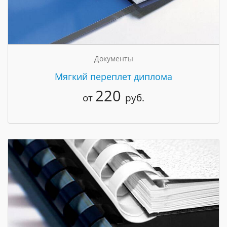
Документы
Мягкий переплет диплома
220
от
руб.