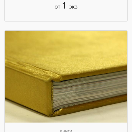
1
от
экз
Книги