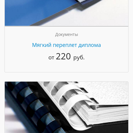
Документы
Мягкий переплет диплома
220
от
руб.