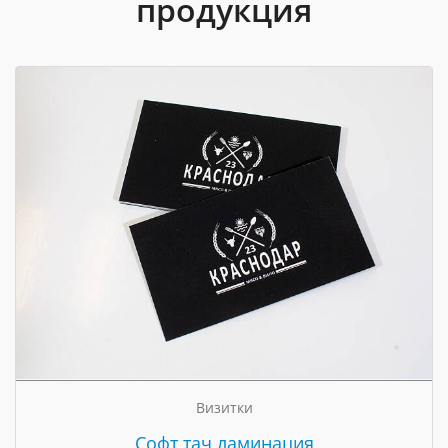
продукция
Визитки
Cофт тач ламинация