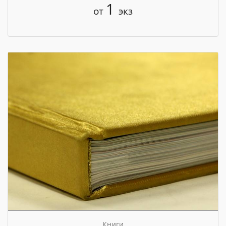
1
от
экз
Книги