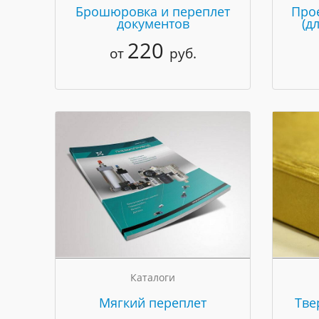
Брошюровка и переплет
Про
документов
(д
220
от
руб.
Каталоги
Мягкий переплет
Тве