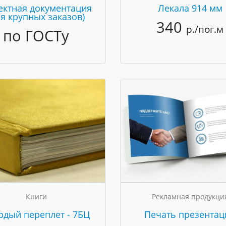
ектная документация
Лекала 914 мм
ля крупных заказов)
340
р./пог.м
по ГОСТу
Книги
Рекламная продукци
рдый переплет - 7БЦ
Печать презентац