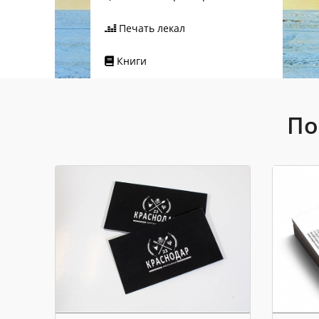
Печать лекал
Книги
По