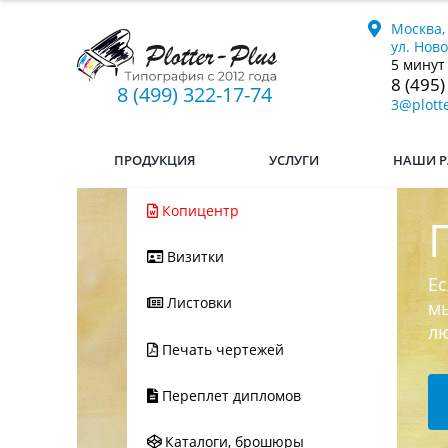
Москва,
ул. Нов
5 минут
8 (495)
8 (499) 322-17-74
3@plotte
ПРОДУКЦИЯ
УСЛУГИ
НАШИ Р
Копицентр
Визитки
Ес
Листовки
мы
л
Печать чертежей
Переплет дипломов
Каталоги, брошюры