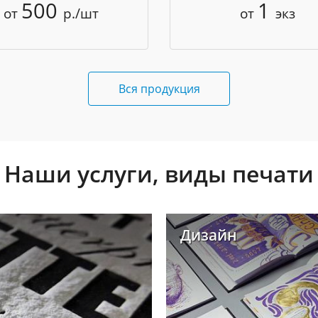
500
1
от
р./шт
от
экз
Вся продукция
Наши услуги, виды печати
Дизайн