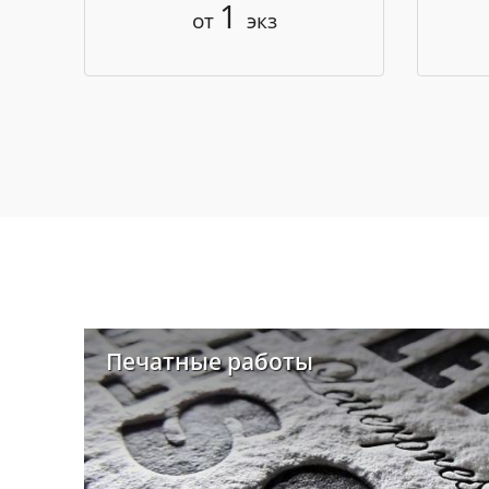
1
от
экз
Печатные работы