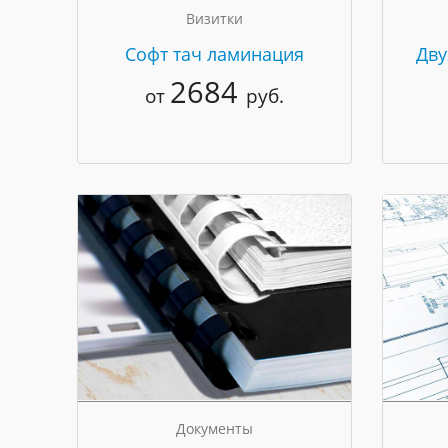
Визитки
Cофт тач ламинация
Дву
2684
от
руб.
Документы