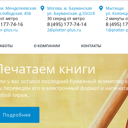
 м. Менделеевская
Москва, м. Бауманская
Мытищи,
ослободская, 45Б
ул. Бауманская, д.33/2с8
ул. Колонцо
 от метро
30 секунд от метро
2 минуты о
 177-74-16
8 (495) 177-74-14
8 (495) 1
r-plus.ru
2@plotter-plus.ru
1@plotter-p
АБОТЫ
О КОМПАНИИ
КОНТАКТЫ
Печатаем книги
ли у вас остался последний бумажный экземпляр к
 переведём его в электронный формат и напечат
юбой тираж.
Подробнее