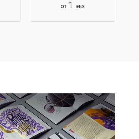
1
от
экз