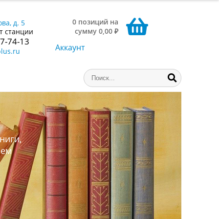
0 позиций на
ва, д. 5
сумму 0,00 ₽
т станции
77-74-13
Аккаунт
lus.ru
ниги,
аем