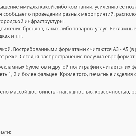
ышение имиджа какой-либо компании, усилению её пози
 сообщает о проведении разных мероприятий, расположе
городской инфраструктуры.
вижение брендов, каких-либо товаров, услуг. Рекламны
ках и т.п.
кой. Востребованными форматами считаются А3 - А5 (в р
ют реже. Сегодня распространение получил евроформат 
ламных буклетов и другой полиграфии считается их фал
ть 1, 2 и более фальцев. Кроме того, печатные изделия 
но массой достоинств - наглядностью, красочностью, р
чати: