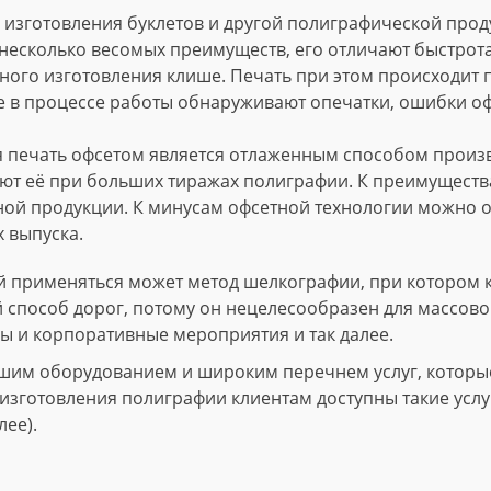
изготовления буклетов и другой полиграфической проду
несколько весомых преимуществ, его отличают быстрота
ного изготовления клише. Печать при этом происходит
е в процессе работы обнаруживают опечатки, ошибки о
 печать офсетом является отлаженным способом произво
т её при больших тиражах полиграфии. К преимущества
ной продукции. К минусам офсетной технологии можно о
 выпуска.
 применяться может метод шелкографии, при котором 
й способ дорог, потому он нецелесообразен для массово
ы и корпоративные мероприятия и так далее.
шим оборудованием и широким перечнем услуг, которые 
зготовления полиграфии клиентам доступны такие услуги
лее).