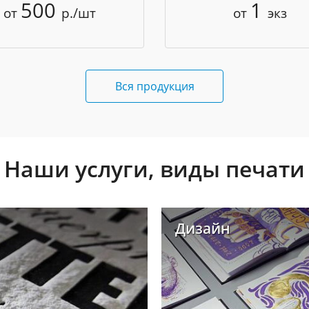
500
1
от
р./шт
от
экз
Вся продукция
Наши услуги, виды печати
Дизайн