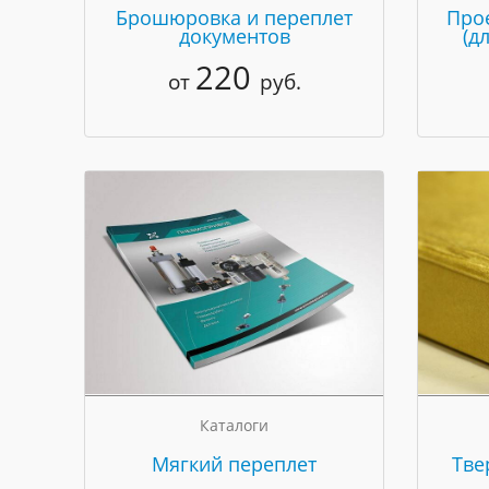
Брошюровка и переплет
Про
документов
(д
220
от
руб.
Каталоги
Мягкий переплет
Тве