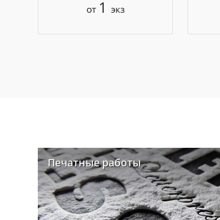
1
от
экз
Печатные работы