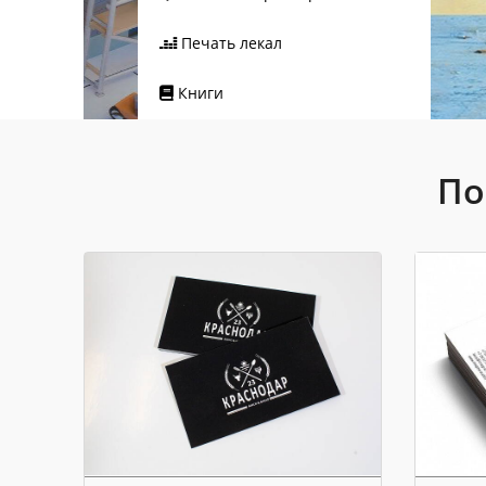
Печать лекал
Книги
По