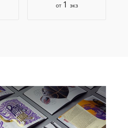
1
от
экз