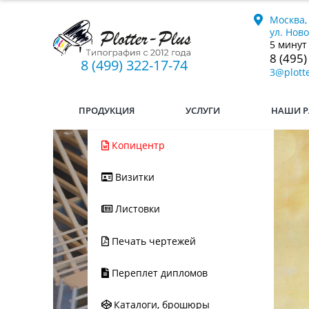
Москва,
ул. Нов
5 минут
8 (495)
8 (499) 322-17-74
3@plotte
ПРОДУКЦИЯ
УСЛУГИ
НАШИ Р
Копицентр
Визитки
Ес
Листовки
мы
л
Печать чертежей
Переплет дипломов
Каталоги, брошюры