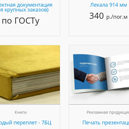
ектная документация
Лекала 914 мм
ля крупных заказов)
340
р./пог.м
по ГОСТу
Книги
Рекламная продукци
рдый переплет - 7БЦ
Печать презентац