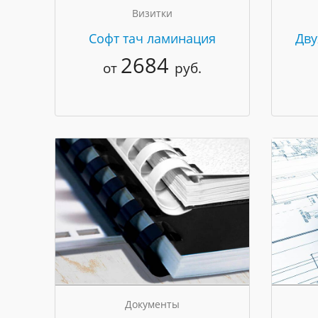
Визитки
Cофт тач ламинация
Дву
2684
от
руб.
Документы