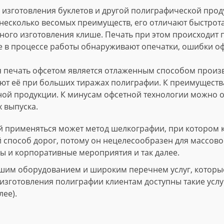
изготовления буклетов и другой полиграфической проду
несколько весомых преимуществ, его отличают быстрота
ного изготовления клише. Печать при этом происходит
е в процессе работы обнаруживают опечатки, ошибки о
 печать офсетом является отлаженным способом произво
т её при больших тиражах полиграфии. К преимущества
ной продукции. К минусам офсетной технологии можно о
 выпуска.
 применяться может метод шелкографии, при котором 
й способ дорог, потому он нецелесообразен для массово
ы и корпоративные мероприятия и так далее.
шим оборудованием и широким перечнем услуг, которые 
зготовления полиграфии клиентам доступны такие услуги
лее).