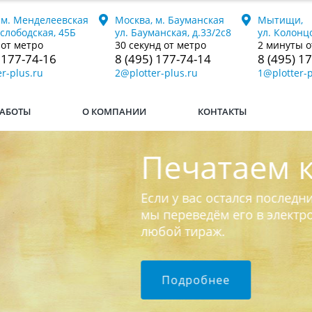
 м. Менделеевская
Москва, м. Бауманская
Мытищи,
ослободская, 45Б
ул. Бауманская, д.33/2с8
ул. Колонцо
 от метро
30 секунд от метро
2 минуты о
 177-74-16
8 (495) 177-74-14
8 (495) 1
r-plus.ru
2@plotter-plus.ru
1@plotter-p
АБОТЫ
О КОМПАНИИ
КОНТАКТЫ
Печатаем книги
ли у вас остался последний бумажный экземпляр к
 переведём его в электронный формат и напечат
юбой тираж.
Подробнее