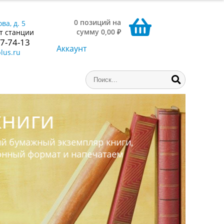
0 позиций на
ва, д. 5
сумму 0,00 ₽
т станции
77-74-13
Аккаунт
lus.ru
ниги,
аем