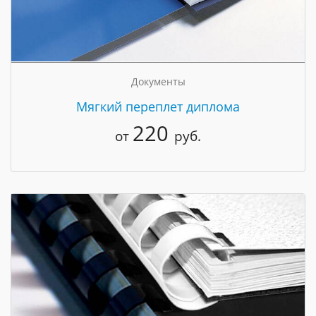
Документы
Мягкий переплет диплома
220
от
руб.