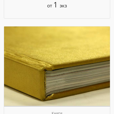
1
от
экз
Книги