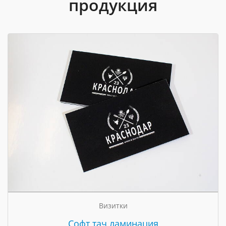
продукция
Визитки
Cофт тач ламинация