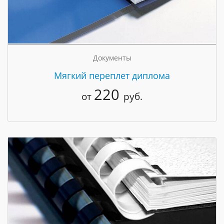
Документы
Мягкий переплет диплома
220
от
руб.