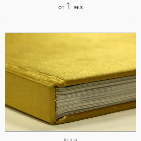
1
от
экз
Книги