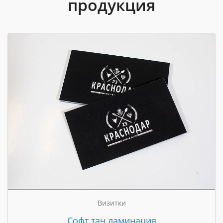
продукция
Визитки
Cофт тач ламинация