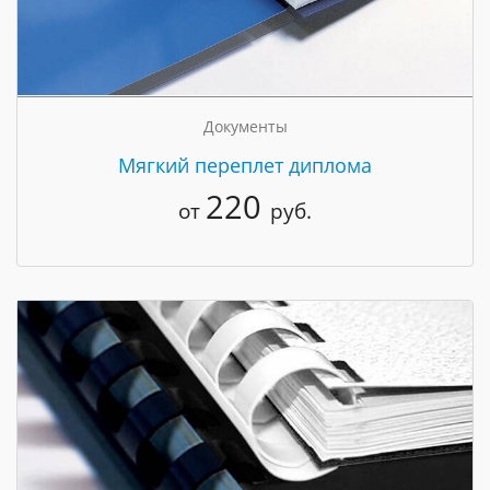
Документы
Мягкий переплет диплома
220
от
руб.