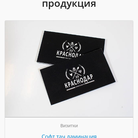
продукция
Визитки
Cофт тач ламинация