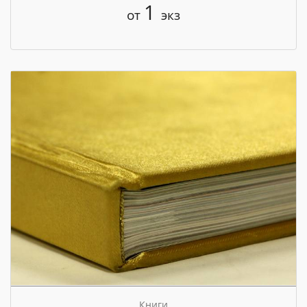
1
от
экз
Книги