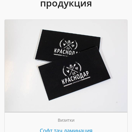
продукция
Визитки
Cофт тач ламинация