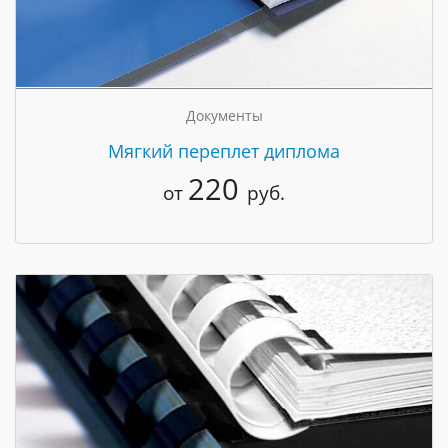
Документы
Мягкий переплет диплома
220
от
руб.