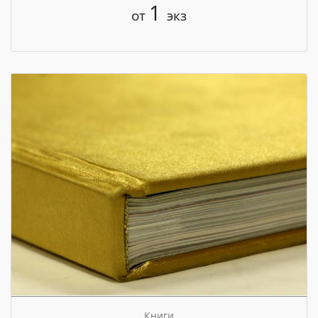
1
от
экз
Книги