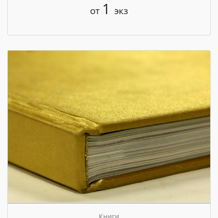
1
от
экз
Книги