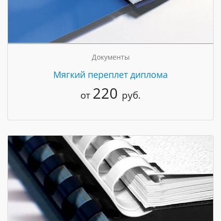
Документы
Мягкий переплет диплома
220
от
руб.