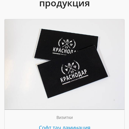
продукция
Визитки
Cофт тач ламинация