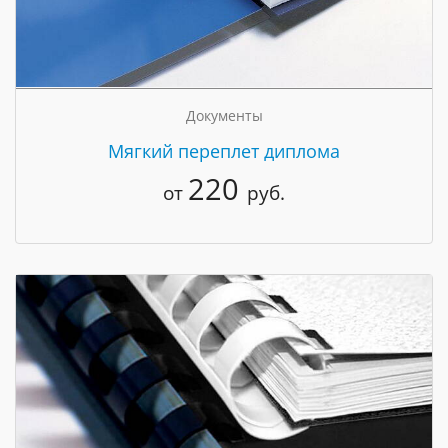
Документы
Мягкий переплет диплома
220
от
руб.