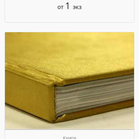
1
от
экз
Книги