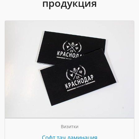
продукция
Визитки
Cофт тач ламинация