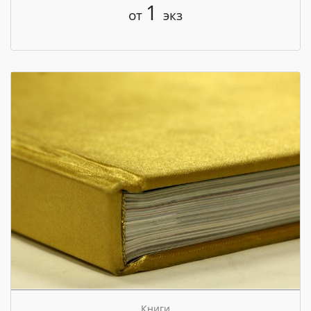
1
от
экз
Книги