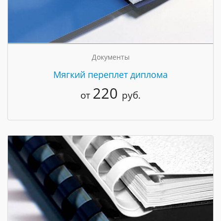
Документы
Мягкий переплет диплома
220
от
руб.