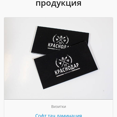
продукция
Визитки
Cофт тач ламинация