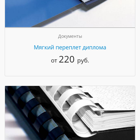
Документы
Мягкий переплет диплома
220
от
руб.