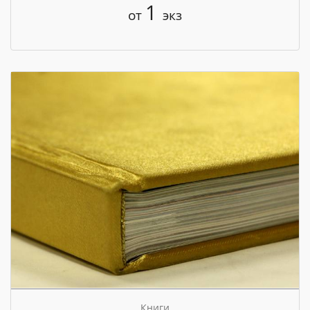
1
от
экз
Книги