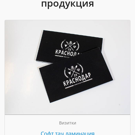
продукция
Визитки
Cофт тач ламинация